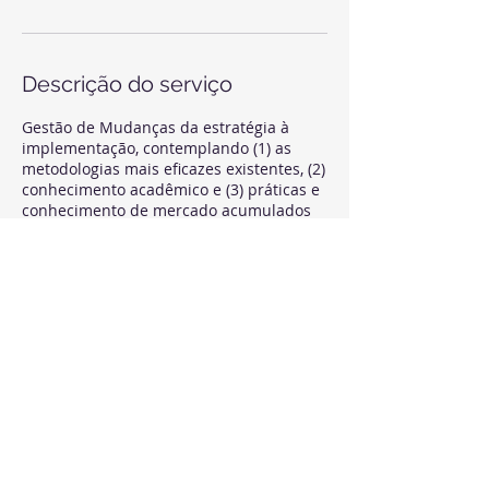
Descrição do serviço
Gestão de Mudanças da estratégia à
implementação, contemplando (1) as
metodologias mais eficazes existentes, (2)
conhecimento acadêmico e (3) práticas e
conhecimento de mercado acumulados
ao longo de mais de 10 anos de
experiência de nossos profissionais.
Serviço completo, incluindo:
comunicação, treinamentos, gestão de
resistências, reconhecimentos, reforços
comportamentais e suporte aos líderes.
Informações de contato
+55 11 9 7256 34 85